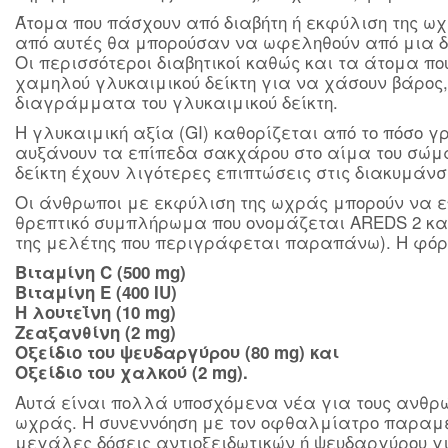
Άτομα που πάσχουν από διαβήτη ή εκφύλιση της ωχ
από αυτές θα μπορούσαν να ωφεληθούν από μια δί
Οι περισσότεροι διαβητικοί καθώς και τα άτομα πο
χαμηλού γλυκαιμικού δείκτη για να χάσουν βάρος,
διαγράμματα του γλυκαιμικού δείκτη.
Η γλυκαιμική αξία (GI) καθορίζεται από το πόσο 
αυξάνουν τα επίπεδα σακχάρου στο αίμα του σώμ
δείκτη έχουν λιγότερες επιπτώσεις στις διακυμάνσ
Οι άνθρωποι με εκφύλιση της ωχράς μπορούν να επ
θρεπτικό συμπλήρωμα που ονομάζεται AREDS 2 κα
της μελέτης που περιγράφεται παραπάνω). Η φό
Βιταμίνη C (500 mg)
Βιταμίνη Ε (400 IU)
Η λουτεΐνη (10 mg)
Ζεαξανθίνη (2 mg)
Οξείδιο του ψευδαργύρου (80 mg) και
Οξείδιο του χαλκού (2 mg).
Αυτά είναι πολλά υποσχόμενα νέα για τους ανθρώπ
ωχράς. Η συνεννόηση με τον οφθαλμίατρο παραμέ
μεγάλες δόσεις αντιοξειδωτικών ή ψευδαργύρου γι