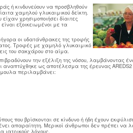
ράς ή κινδυνεύουν να προσβληθούν
αιτα χαμηλού γλυκαιμικού δείκτη.
υ είχαν χρησιμοποιήσει δίαιτες
 είναι εξοικειωμένοι με τα
γρήγορα οι υδατάνθρακες της τροφής
ατος. Τροφές με χαμηλό γλυκαιμικό
εις του σακχάρου στο αίμα.
ιβραδύνουν την εξέλιξη της νόσου, λαμβάνοντας ένα
ι αναπτύχθηκε ως αποτέλεσμα της έρευνας AREDS2
ρμουλα περιλαμβάνει:
ους που βρίσκονται σε κίνδυνο ή ήδη έχουν εκφύλιση
νει απαραίτητη. Μερικοί άνθρωποι δεν πρέπει να 
α ιατρικούς λόγους.