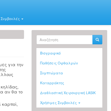
 Συμβουλές
Φόρμα
αναζήτησης
Αναζήτηση
Βιογραφικό
Παθήσεις Οφθαλμών
μες για την
της
Συμπτώματα
άλλους
Καταρράκτης
 κηλίδας,
α αν θα το
Διαθλαστική Χειρουργική LASIK
Χρήσιμες Συμβουλές
ί καρποί,