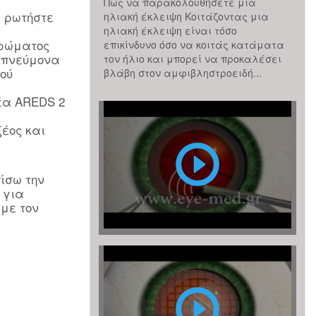
Πώς να παρακολουθήσετε μια
, ρωτήστε
ηλιακή έκλειψη Κοιτάζοντας μια
ηλιακή έκλειψη είναι τόσο
ηρώματος
επικίνδυνο όσο να κοιτάς κατάματα
υ πνεύμονα
τον ήλιο και μπορεί να προκαλέσει
ού
βλάβη στον αμφιβληστροειδή...
έα AREDS 2
Επέμβαση
έος και
Καταρράκτη
με
ίσω την
υπερήχους
 για
 με τον
(ή
φακοθρυψία)
Επέμβαση
καταρράκτη
με