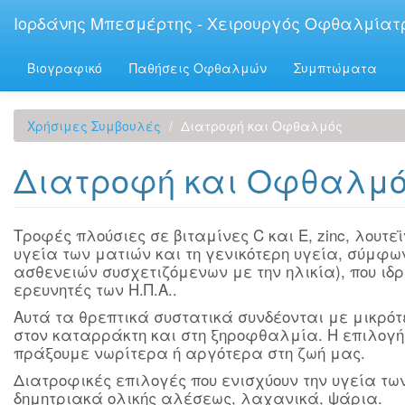
Παράκαμψη
Ιορδάνης Μπεσμέρτης - Χειρουργός Οφθαλμίατ
προς
το
κυρίως
Βιογραφικό
Παθήσεις Οφθαλμών
Συμπτώματα
περιεχόμενο
Χρήσιμες Συμβουλές
Διατροφή και Οφθαλμός
Διατροφή και Οφθαλμ
Τροφές πλούσιες σε βιταμίνες C και E, zinc, λουτ
υγεία των ματιών και τη γενικότερη υγεία, σύμφ
ασθενειών συσχετιζόμενων με την ηλικία), που ιδ
ερευνητές των Η.Π.Α..
Αυτά τα θρεπτικά συστατικά συνδέονται με μικρότε
στον καταρράκτη και στη ξηροφθαλμία. Η επιλογή 
πράξουμε νωρίτερα ή αργότερα στη ζωή μας.
Διατροφικές επιλογές που ενισχύουν την υγεία των
δημητριακά ολικής αλέσεως, λαχανικά, ψάρια.