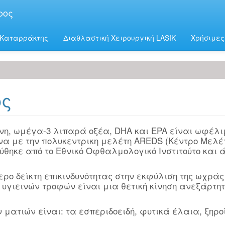
ρος
Καταρράκτης
Διαθλαστική Χειρουργική LASIK
Χρήσιμες
ός
εϊνη, ωμέγα-3 λιπαρά οξέα, DHA και EPA είναι ωφέλι
ωνα με την πολυκεντρικη μελέτη AREDS (Κέντρο Μελέ
ρύθηκε από το Εθνικό Οφθαλμολογικό Ινστιτούτο και 
ρο δείκτη επικινδυνότητας στην εκφύλιση της ωχράς
υγιεινών τροφών είναι μια θετική κίνηση ανεξάρτητ
 ματιών είναι: τα εσπεριδοειδή, φυτικά έλαια, ξηρο