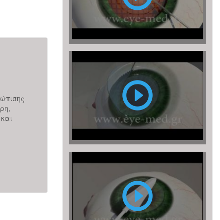
LASER
FEMTO
LASIK
PRK LASIK
τώπισης
Η εξάπλωση των επεμβάσεων για διόρθωση των δι
ρη,
ανωμαλιών ξεκίνησε με την ανάπτυξη των Laser τη
 και
του 1980 –90. Ειδικότερα μετά το 1987 εμφανίστηκαν
Περισσότερα
PRK