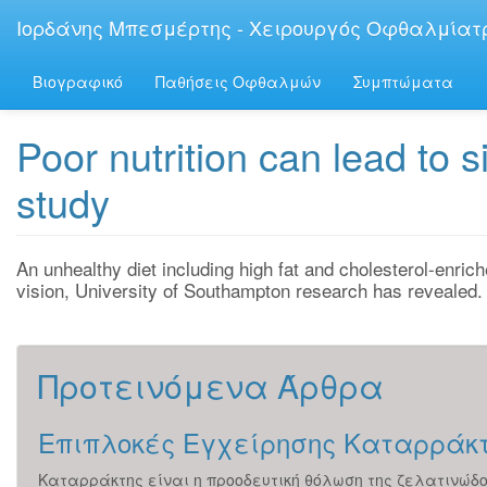
Παράκαμψη
Ιορδάνης Μπεσμέρτης - Χειρουργός Οφθαλμίατ
προς
το
κυρίως
Βιογραφικό
Παθήσεις Οφθαλμών
Συμπτώματα
περιεχόμενο
Poor nutrition can lead to si
study
An unhealthy diet including high fat and cholesterol-enric
vision, University of Southampton research has revealed.
Προτεινόμενα Άρθρα
Επιπλοκές Εγχείρησης Καταρράκ
Καταρράκτης είναι η προοδευτική θόλωση της ζελατινώδ