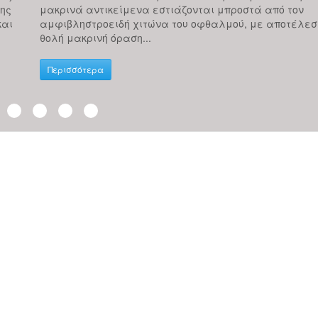
της
μακρινά αντικείμενα εστιάζονται μπροστά από τον
και
αμφιβληστροειδή χιτώνα του οφθαλμού, με αποτέλεσ
θολή μακρινή όραση...
Περισσότερα