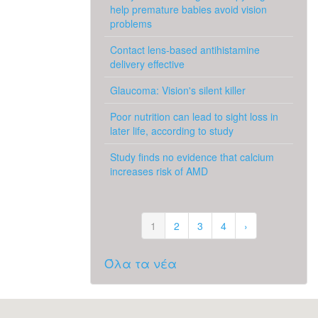
help premature babies avoid vision
problems
Contact lens-based antihistamine
delivery effective
Glaucoma: Vision's silent killer
Poor nutrition can lead to sight loss in
later life, according to study
Study finds no evidence that calcium
increases risk of AMD
1
2
3
4
›
Όλα τα νέα