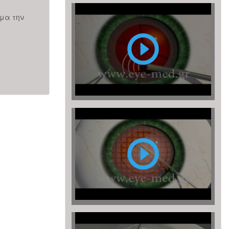
Επέμβαση
όλων των τύπων των καταρρακτών, απλών, με μικρή
μα την
υπερώριμων, με φακοδόνηση, μετά από Laser μυωπί
Καταρράκτη
υπερμετρωπίας...
με
Περισσότερα
υπερήχους
(ή
φακοθρυψία)
Επέμβαση
καταρράκτη
με
LASER
FEMTO