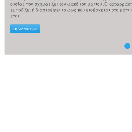
ουσίας που σχηματίζει τον φακό του ματιού .Ο καταρράκ
εμποδίζει ή διαστρέφει το φως που εισέρχεται στο μάτι 
έτσι...
Περισσότερα