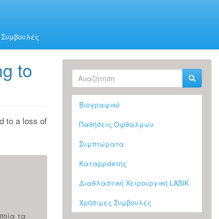
 Συμβουλές
ng to
Φόρμα
αναζήτησης
Αναζήτηση
Βιογραφικό
 to a loss of
Παθήσεις Οφθαλμών
Συμπτώματα
Καταρράκτης
Διαθλαστική Χειρουργική LASIK
Εξειδικευμένοι Καταρράκτες
Χρήσιμες Συμβουλές
ποία τα
H επιστημονική μας ομάδα έχει την ικανότητα αντ