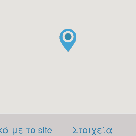
ά με το site
Στοιχεία