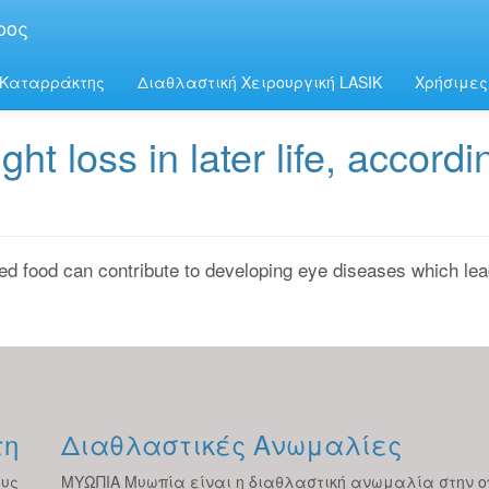
ρος
Καταρράκτης
Διαθλαστική Χειρουργική LASIK
Χρήσιμες
ght loss in later life, accordi
hed food can contribute to developing eye diseases which lead
τη
Διαθλαστικές Ανωμαλίες
ους
ΜΥΩΠΙΑ Μυωπία είναι η διαθλαστική ανωμαλία στην ο