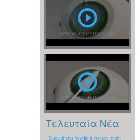
LASIK
PRK
Τελευταία Νέα
Study shows how light therapy might