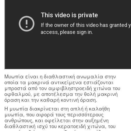
Μυωπία είναι η διαθλαστική ανωμαλία στην
οποία τα μακρινά αντικείμενα εστιάζονται
μπροστά από τον αμφιβληστροειδή χιτώνα του
οφθαλμού, με αποτέλεσμα την θολή μακρινή
όραση και την καθαρή κοντινή όραση.
Η μυωπία διακρίνεται στη απλή ή καλοήθη
μυωπία, που αφορά τους περισσότερους
ανθρώπους, και οφείλεται στην αυξημένη
διαθλαστική ισχύ του κερατοειδή χιτώνα, του