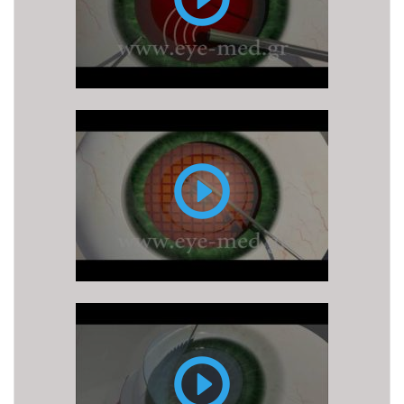
υπερήχους
(ή
φακοθρυψία)
Επέμβαση
καταρράκτη
με
LASER
FEMTO
LASIK