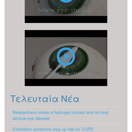
PRK
Τελευταία Νέα
Researchers create a hydrogel contact lens to treat
serious eye disease
Exfoliation syndrome may up risk for COPD