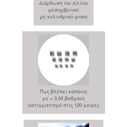
Διόρθωση του άλλου
μεσημβρινού
με κυλινδρικό φακό
Πως βλέπει κάποιος
με + 3,00 βαθμούς
αστιγματισμό στις 120 μοίρες