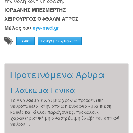
την θολή κοντινή όραση.
ΙΟΡΔΑΝΗΣ ΜΠΕΣΜΕΡΤΗΣ
ΧΕΙΡΟΥΡΓΟΣ ΟΦΘΑΛΜΙΑΤΡΟΣ
Μέλος του
eye-med.gr
Γενικά
Παθήσεις Οφθαλμών
Προτεινόμενα Άρθρα
Γλαύκωμα Γενικά
Γε
Το γλαύκωμα είναι μία χρόνια προοδευτική
ΓΕΝΙ
ην
νευροπάθεια, στην οποία η ενδοφθάλμια πίεση
σύστ
καθώς και άλλοι παράγοντες, προκαλούν
μηχα
...
χαρακτηριστική μη αναστρέψιμη βλάβη του οπτικού
τους 
νεύρου,...
Περ