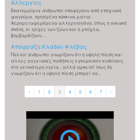
Αλλεργίες
Εκατομμύρια άνθρωποι υποφέρουν από εποχιακή
φαγούρα, πρησμένα κόκκινα μάτια.
Αερομεταφερόμενα αλλεργιογόνα, όπως η οικιακή
σκόνη, οι τρίχες των ζώων και η μούχλα,
βομβαρδίζουν...
Απόφραξη Κλάδου Φλέβας
Πολλοί άνθρωποι γνωρίζουν ότι η υψηλή πίεση και
άλλες αγγειακές παθήσεις εγκυμονούν κινδύνους
στη γενικότερη υγεία., αλλά αρκετοί ίσως δε
γνωρίζουν ότι η υψηλή πίεση μπορεί να...
‹
1
2
3
4
5
6
7
›
Επέμβαση
Καταρράκτη
με