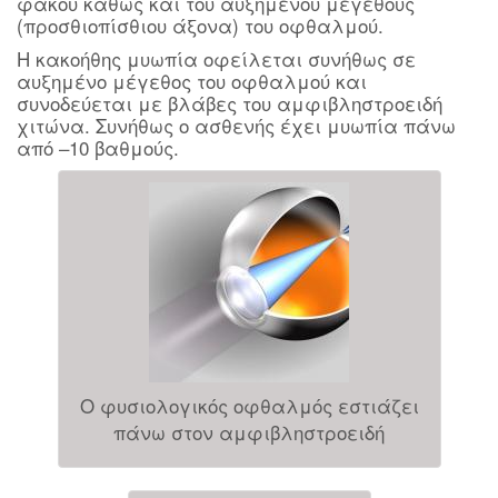
φακού καθώς και του αυξημένου μεγέθους
(προσθιοπίσθιου άξονα) του οφθαλμού.
Η κακοήθης μυωπία οφείλεται συνήθως σε
αυξημένο μέγεθος του οφθαλμού και
συνοδεύεται με βλάβες του αμφιβληστροειδή
χιτώνα. Συνήθως ο ασθενής έχει μυωπία πάνω
από –10 βαθμούς.
Ο φυσιολογικός οφθαλμός εστιάζει
πάνω στον αμφιβληστροειδή