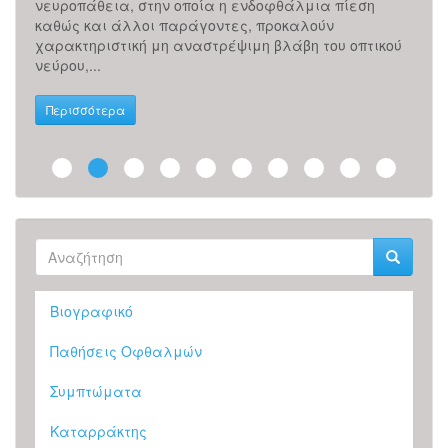
αι: Η
νευροπάθεια, στην οποία η ενδοφθάλμια πίεση
οποί
καθώς και άλλοι παράγοντες, προκαλούν
μπρο
χαρακτηριστική μη αναστρέψιμη βλάβη του οπτικού
οφθα
νεύρου,...
όρασ
Περισσότερα
Περ
Φόρμα
αναζήτησης
Αναζήτηση
Βιογραφικό
Παθήσεις Οφθαλμών
Συμπτώματα
Καταρράκτης