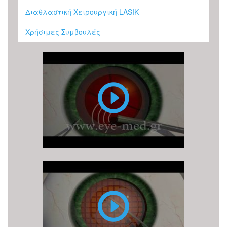
Διαθλαστική Χειρουργική LASIK
Χρήσιμες Συμβουλές
Επέμβαση
Καταρράκτη
με
υπερήχους
(ή
φακοθρυψία)
Επέμβαση
καταρράκτη
με
LASER