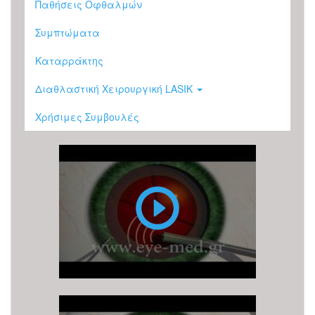
Παθήσεις Οφθαλμών
Συμπτώματα
Καταρράκτης
Διαθλαστική Χειρουργική LASIK
Χρήσιμες Συμβουλές
Επέμβαση
Καταρράκτη
με
υπερήχους
(ή
φακοθρυψία)
Επέμβαση