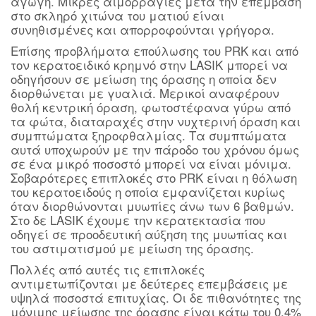
αγωγή. Μικρές αιμορραγίες μετά την επέμβαση
στο σκληρό χιτώνα του ματιού είναι
συνηθισμένες και απορροφούνται γρήγορα.
Επίσης προβλήματα επούλωσης του PRK και από
τον κερατοειδικό κρημνό στην LASIK μπορεί να
οδηγήσουν σε μείωση της όρασης η οποία δεν
διορθώνεται με γυαλιά. Μερικοί αναφέρουν
θολή κεντρική όραση, φωτοστέφανα γύρω από
τα φώτα, διαταραχές στην νυχτερινή όραση και
συμπτώματα ξηροφθαλμίας. Τα συμπτώματα
αυτά υποχωρούν με την πάροδο του χρόνου όμως
σε ένα μικρό ποσοστό μπορεί να είναι μόνιμα.
Σοβαρότερες επιπλοκές στο PRK είναι η θόλωση
του κερατοειδούς η οποία εμφανίζεται κυρίως
όταν διορθώνονται μυωπίες άνω των 6 βαθμών.
Στο δε LASIK έχουμε την κερατεκτασία που
οδηγεί σε προοδευτική αύξηση της μυωπίας και
του αστιματισμού με μείωση της όρασης.
Πολλές από αυτές τις επιπλοκές
αντιμετωπίζονται με δεύτερες επεμβάσεις με
υψηλά ποσοστά επιτυχίας. Οι δε πιθανότητες της
μόνιμης μείωσης της όρασης είναι κάτω του 0,4%