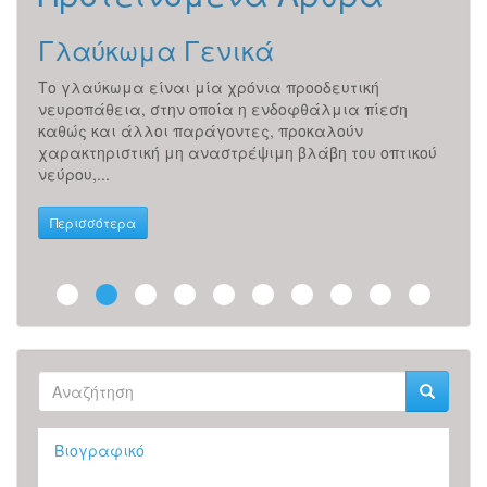
ς
Γλαύκωμα Γενικά
Εν
Το γλαύκωμα είναι μία χρόνια προοδευτική
Πώς 
ών,
νευροπάθεια, στην οποία η ενδοφθάλμια πίεση
Λοιμ
ηση,
καθώς και άλλοι παράγοντες, προκαλούν
άλλε
χαρακτηριστική μη αναστρέψιμη βλάβη του οπτικού
αντι
νεύρου,...
Είνα
Περισσότερα
Περ
Φόρμα
αναζήτησης
Αναζήτηση
Βιογραφικό