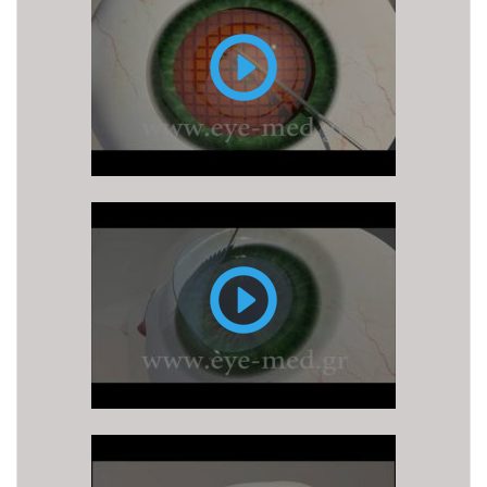
καταρράκτη
με
LASER
FEMTO
LASIK
PRK