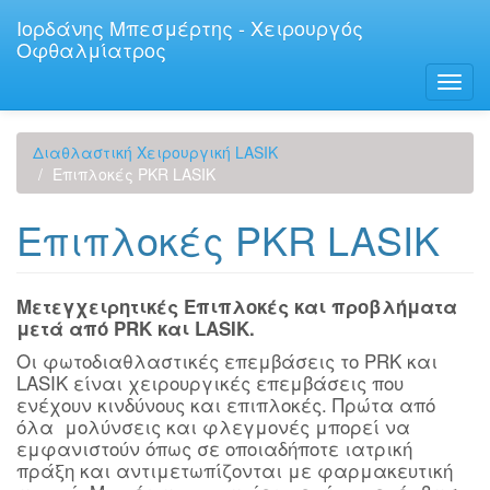
Παράκαμψη
Ιορδάνης Μπεσμέρτης - Χειρουργός
προς
Οφθαλμίατρος
το
κυρίως
Toggl
περιεχόμενο
navig
Διαθλαστική Χειρουργική LASIK
Επιπλοκές PKR LASIK
Επιπλοκές PKR LASIK
Μετεγχειρητικές Επιπλοκές και προβλήματα
μετά από
PRK
και
LASIK
.
Οι φωτοδιαθλαστικές επεμβάσεις το PRK και
LASIK είναι χειρουργικές επεμβάσεις που
ενέχουν κινδύνους και επιπλοκές. Πρώτα από
όλα μολύνσεις και φλεγμονές μπορεί να
εμφανιστούν όπως σε οποιαδήποτε ιατρική
πράξη και αντιμετωπίζονται με φαρμακευτική