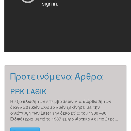
Προτεινόμενα Άρθρα
PRK LASIK
Γλ
Η εξάπλωση των επεμβάσεων για διόρθωση των
Το γ
την
διαθλαστικών ανωμαλιών ξεκίνησε με την
νευρ
ανάπτυξη των Laser την δεκαετία του 1980 –90.
καθώ
ι...
Ειδικότερα μετά το 1987 εμφανίστηκαν οι πρώτες...
χαρα
νεύρο