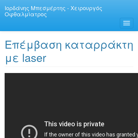
Παράκαμψη
Ιορδάνης Μπεσμέρτης - Χειρουργός
προς
Οφθαλμίατρος
το
κυρίως
Toggl
περιεχόμενο
navig
Επέμβαση καταρράκτη
με laser
Επέμβαση
καταρράκτη
με
LASER