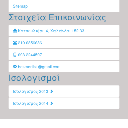
Sitemap
Στοιχεία Επικοινωνίας
Κατσουλιέρη 4, Χαλάνδρι 152 33
210 6856686
693 2244597
besmertis1@gmail.com
Ισολογισμοί
Ισολογισμός 2013
Ισολογισμός 2014