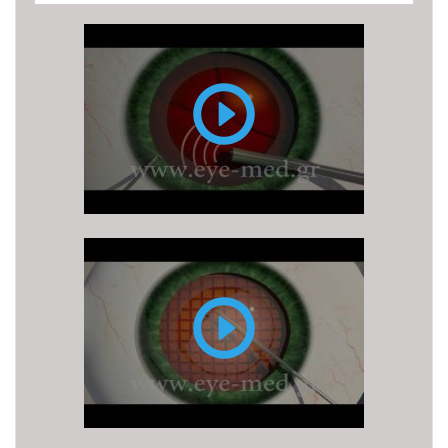
Επέμβαση
Καταρράκτη
με
υπερήχους
(ή
φακοθρυψία)
Επέμβαση
καταρράκτη
με
LASER