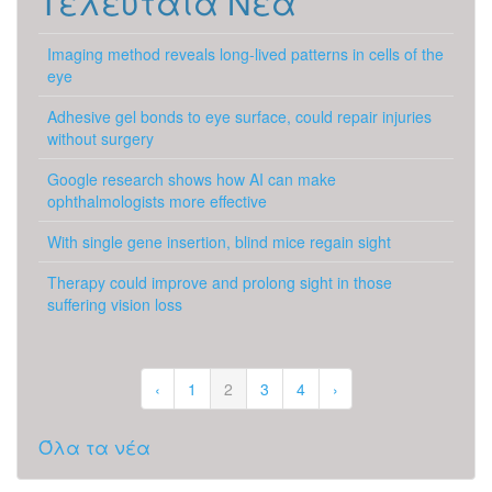
Τελευταία Νέα
Imaging method reveals long-lived patterns in cells of the
eye
Adhesive gel bonds to eye surface, could repair injuries
without surgery
Google research shows how AI can make
ophthalmologists more effective
With single gene insertion, blind mice regain sight
Therapy could improve and prolong sight in those
suffering vision loss
‹
1
2
3
4
›
Όλα τα νέα